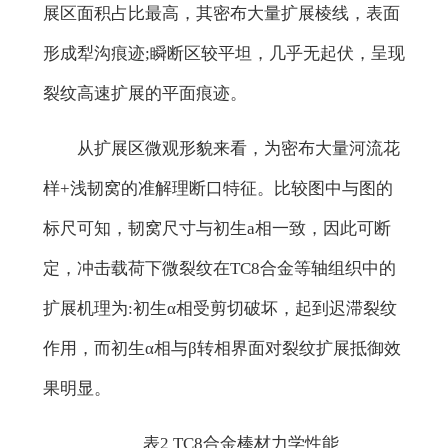
展区面积占比最高，其密布大量扩展棱线，表面
形成犁沟痕迹;瞬断区较平坦，几乎无起伏，呈现
裂纹高速扩展的平面痕迹。
从扩展区微观形貌来看，为密布大量河流花
样+浅韧窝的准解理断口特征。比较图中与图的
标尺可知，韧窝尺寸与初生a相一致，因此可断
定，冲击载荷下微裂纹在TC8合金等轴组织中的
扩展机理为:初生α相受剪切破坏，起到迟滞裂纹
作用，而初生α相与β转相界面对裂纹扩展抵御效
果明显。
表2 TC8合金棒材力学性能