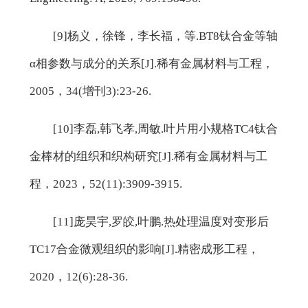
[9]杨义，徐锋，李长福，等.BT8钛合金等轴
α相参数与成分的关系[J].稀有金属材料与工程，
2005，34(增刊3):23-26.
[10]李磊,韩飞孝,周敏.叶片用小规格TC4钛合
金棒材的组织和织构研究[J].稀有金属材料与工
程，2023，52(11):3909-3915.
[11]庞昊宇,罗皎,叶鹏.热处理温度对变形后
TC17合金微观组织的影响[J].精密成形工程，
2020，12(6):28-36.