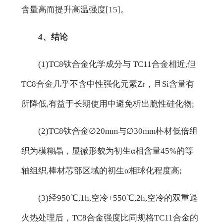
含量高而提升高温强度[15]。
4、结论
(1)TC8钛合金化学成分与 TC11合金相近,但
TC8合金几乎不含中性强化元素Zr，且Si含量有
所降低,有益于长期使用中避免析出脆性硅化物;
(2)TC8钛合金∅20mm与∅30mm棒材低倍组
织为模糊晶，显微形貌为初生α相含量45%的等
轴组织,棒材芯部区域的初生α相球化程度高;
(3)经950℃,1h,空冷+550℃,2h,空冷的双重退
火热处理后，TC8合金强度比同规格TC11合金的