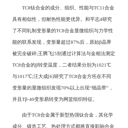
TC8钛合金的成分、组织、性能与TC11合金
具有相似性，但耐热性能更优异。和平志4研究
了不同轧制变形量的TC8合金显微组织与力学性
能的联系发现，变形量超过87%后，原始β晶界
被完全破碎;王腾飞[5别通过计算法与金相法测定
TC8合金的β转变温度，二者结果分别为1021℃
与1017℃;汪大成[6]研究了TC8合金方坯在不同
变形量的显微组织发现70%以上出现“细晶带”，
并且Tβ-40变形易转变为网篮组织特征。
由于TC8合金属于新型热强钛合金，其化学
成分、锻造工艺、热处理方式都将直接影响合金