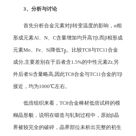
3、分析与讨论
首先分析合金元素对β转变温度的影响，α相
形成元素Al、N、C含量增加均升高Tβ,而β相形成
元素Mo、Fe、Si降低T
。比较TC8与TC11合金
β
成分,主要差别在于后者含1.5%的中性元素Zr,另
外后者Si含量略高,因此TC8合金与TC11合金的Tβ
接近，均为1000℃左右。
低倍组织来看，TC8合金棒材低倍试样的模
糊晶形貌，说明在锻造与轧制过程中，原始β晶
界被较完全的破碎，晶界部位未析出完整的初生