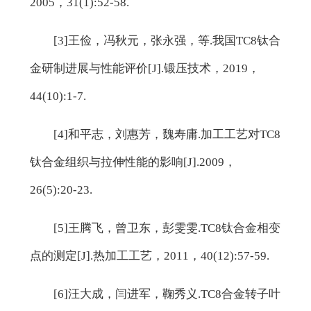
2005，31(1):52-58.
[3]王俭，冯秋元，张永强，等.我国TC8钛合
金研制进展与性能评价[J].锻压技术，2019，
44(10):1-7.
[4]和平志，刘惠芳，魏寿庸.加工工艺对TC8
钛合金组织与拉伸性能的影响[J].2009，
26(5):20-23.
[5]王腾飞，曾卫东，彭雯雯.TC8钛合金相变
点的测定[J].热加工工艺，2011，40(12):57-59.
[6]汪大成，闫进军，鞠秀义.TC8合金转子叶