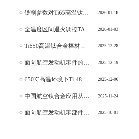
铣削参数对Ti65高温钛合金表面粗糙度/残余应力/硬度的影响规律：每齿进给量是表面粗糙度首要影响因素,铣削速度与每齿进给量主导残余压应力
2026-01-18
全温度区间退火调控TA15钛合金组织-性能关联机制：断口从韧性韧窝转变为脆性解理特征，建立完整“退火工艺-相组成-力学性能”关系，填补β单相
2026-01-03
Ti650高温钛合金棒材热加工-组织-高温性能一体化研究：影响棒材强度与抗蠕变性能，1000℃轧制时抗蠕变性能最佳，构建轧制温度-组织-高温性能关
2025-12-28
面向航空发动机零件的TA19钛合金棒材锻造工艺优化基础研究——聚焦组织织构演变与锻造参数的关联，量化不同火次/位置α相尺寸与长宽比变化
2025-12-19
650℃高温环境下Ti-48Al-2Cr-2Nb钛铝合金超高周疲劳行为研究——基于超声疲劳试验的S-N曲线特征、断口机制及裂纹萌生扩展规律解析，为航空
2025-12-06
中国航空钛合金应用从追赶到领跑的发展历程与技术突破——见证从J-7到J-20/C919的机型用钛升级，解析发动机用钛比例从2%到41%的性能跃升，攻
2025-11-24
面向航空发动机零部件应用的Ti150与TC19异种钛合金真空钎焊技术研究——基于Ti-21Cu-13Zr-9Ni钎料的扩散层形成机制、力学性能温度依赖性
2025-10-01