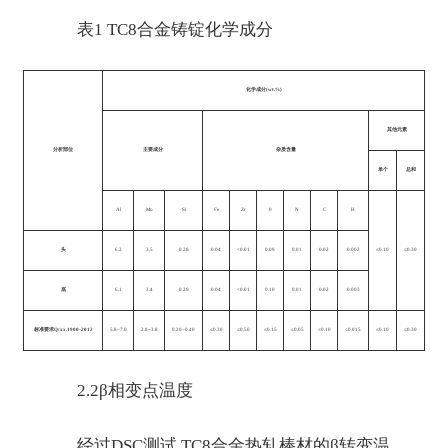
表1 TC8合金铸锭化学成分
化学成分(wt.%)
其他元素
分析部位
主要成分
杂质含量
单个
总和
Al
Mo
Si
Fe
Zr
0
N
C
H
头
6.2
3.5
0.28
0.04
<0.01
0.09
0.01
0.02
0.002
≤0.10
≤0.30
底
6.1
3.4
0.29
0.04
<0.01
0.10
0.01
0.02
0.003
标准要求Q/ xx.1900-2012
5.8~7.0
2.8~3.8
0.20~0.40
≤0.30
≤0.50
≤0.15
≤0.05
≤0.10
≤0.015
≤0.10
≤0.30
2.2β相变点温度
经过DSC测试,TC8合金热轧棒材的β转变温