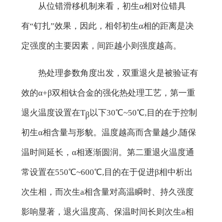
从位错滑移机制来看，初生α相对位错具
有“钉扎”效果，因此，相邻初生α相的距离是决
定强度的主要因素，间距越小则强度越高。
热处理参数角度出发，双重退火是被验证有
效的α+β双相钛合金的强化热处理工艺，第一重
退火温度设置在T
以下30℃~50℃,目的在于控制
β
初生α相含量与形貌。温度越高而含量越少,随保
温时间延长，α相逐渐圆润。第二重退火温度通
常设置在550℃~600℃,目的在于促进β相中析出
次生相，而次生a相含量对高温瞬时、持久强度
影响显著，退火温度高、保温时间长则次生a相