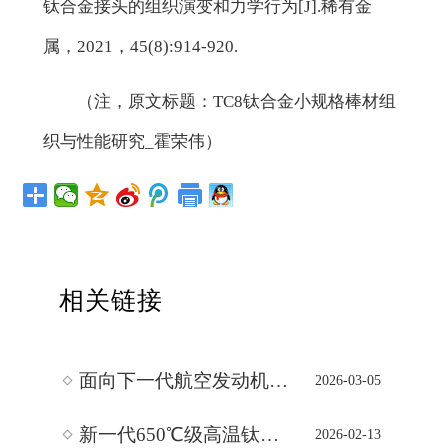
钛合金接头的组织演变和力学行为[J].稀有金
属，2021，45(8):914-920.
（注，原文标题：TC8钛合金小规格棒材组
织与性能研究_霍荣伟）
相关链接
面向下一代航空发动机的Ti65高温钛合金厚截面锻件650℃持久性能、位错动力学及组织调控技术基础
2026-03-05
新一代650℃级高温钛合金Ti65厚截面锻件工程化应用基础与热处理制度设计研究：不同固溶冷却方式诱导的显微组织异质性对材料室温拉伸强度、
2026-02-13