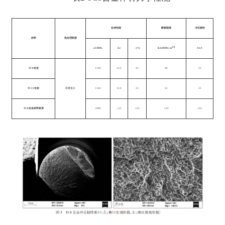
拉伸性能
断裂韧度
冲击韧性
材料
热处理制度
1/2
σ1/MPa
δs/
↓1%
K1d/MPa·m
A1/J
TC8合金
1100
16.5
42
48
35
TC11合金
双重退火
1160
12.0
22
52
25
TC8合金材料标准
≥980
≥12
≥25
≥35
≥24