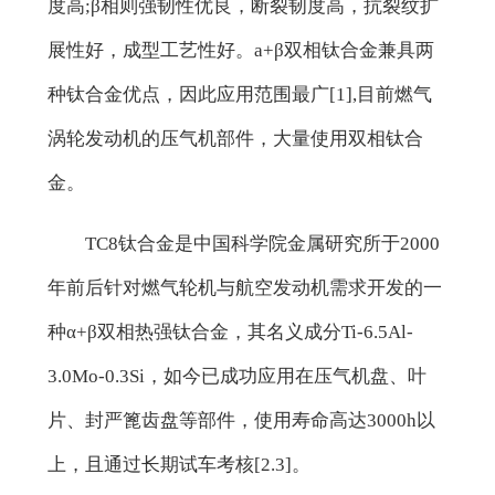
度高;β相则强韧性优良，断裂韧度高，抗裂纹扩
展性好，成型工艺性好。a+β双相钛合金兼具两
种钛合金优点，因此应用范围最广[1],目前燃气
涡轮发动机的压气机部件，大量使用双相钛合
金。
TC8钛合金是中国科学院金属研究所于2000
年前后针对燃气轮机与航空发动机需求开发的一
种α+β双相热强钛合金，其名义成分Ti-6.5Al-
3.0Mo-0.3Si，如今已成功应用在压气机盘、叶
片、封严篦齿盘等部件，使用寿命高达3000h以
上，且通过长期试车考核[2.3]。