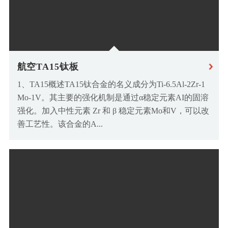
航空TA15钛板
1、TA15概述TA15钛合金的名义成分为Ti-6.5Al-2Zr-1
Mo-1V。其主要的强化机制是通过α稳定元素AI的固溶
强化。加入中性元素 Zr 和 β 稳定元素Mo和V，可以改
善工艺性。该合金的A...