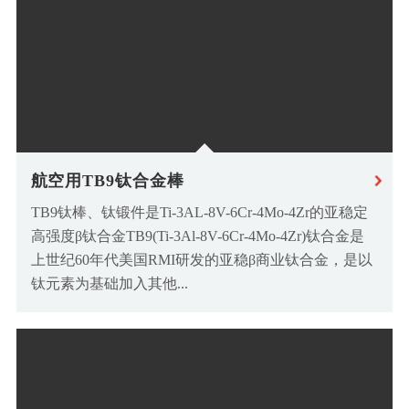
航空用TB9钛合金棒
TB9钛棒、钛锻件是Ti-3AL-8V-6Cr-4Mo-4Zr的亚稳定
高强度β钛合金TB9(Ti-3Al-8V-6Cr-4Mo-4Zr)钛合金是
上世纪60年代美国RMI研发的亚稳β商业钛合金，是以
钛元素为基础加入其他...