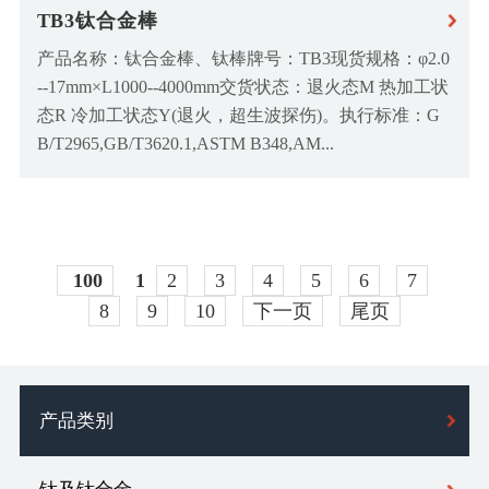
TB3钛合金棒
产品名称：钛合金棒、钛棒牌号：TB3现货规格：φ2.0
--17mm×L1000--4000mm交货状态：退火态M 热加工状
态R 冷加工状态Y(退火，超生波探伤)。执行标准：G
B/T2965,GB/T3620.1,ASTM B348,AM...
100
1
2
3
4
5
6
7
8
9
10
下一页
尾页
产品类别