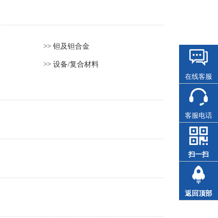
>>
钽及钽合金
>>
设备/复合材料
在线客服
客服电话
扫一扫
返回顶部