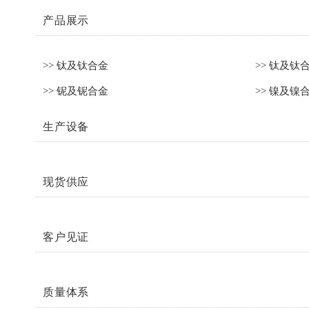
产品展示
>>
钛及钛合金
>>
钛及钛
>>
铌及铌合金
>>
镍及镍
生产设备
现货供应
客户见证
质量体系