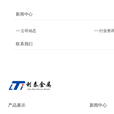
新闻中心
>>
公司动态
>>
行业资
联系我们
产品展示
新闻中心