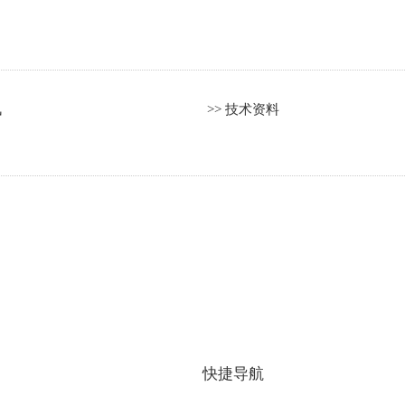
讯
>>
技术资料
快捷导航