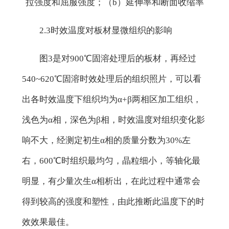
拉强度和屈服强度；（b）延伸率和断面收缩率
2.3时效温度对板材显微组织的影响
图3是对900℃固溶处理后的板材，再经过
540~620℃固溶时效处理后的组织照片，可以看
出各时效温度下组织均为α+β两相区加工组织，
浅色为α相，深色为β相，时效温度对组织变化影
响不大，经测定初生α相的质量分数为30%左
右，600℃时组织最均匀，晶粒细小，等轴化最
明显，有少量次生α相析出，在此过程中通常会
得到较高的强度和塑性，由此推断此温度下的时
效效果最佳。