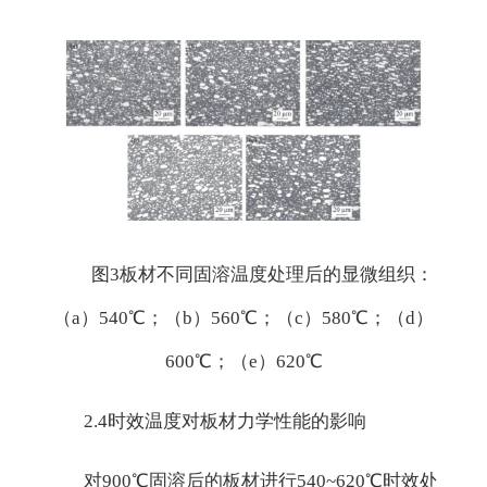
图3板材不同固溶温度处理后的显微组织：
（a）540℃；（b）560℃；（c）580℃；（d）
600℃；（e）620℃
2.4时效温度对板材力学性能的影响
对900℃固溶后的板材进行540~620℃时效处