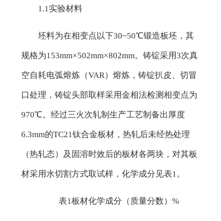
1.1实验材料
坯料为在相变点以下30~50℃锻造板坯，其
规格为153mm×502mm×802mm。铸锭采用3次真
空自耗电弧熔炼（VAR）熔炼，铸锭扒皮、切冒
口处理，铸锭头部取样采用金相法检测相变点为
970℃。经过三火次轧制生产工艺制备出厚度
6.3mm的TC21
钛合金板
材，热轧后未经热处理
（热轧态）及固溶时效后的板材各两块，对其板
材采用水切割方式取试样，化学成分见表1。
表1板材化学成分（质量分数）%