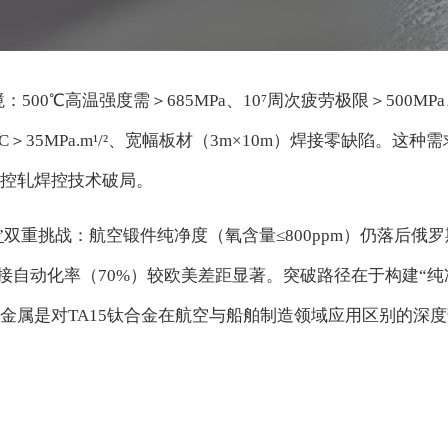
500℃高温强度需＞685MPa、10⁷周次疲劳极限＞500M
SCC＞35MPa.m¹/²、宽幅板材（3m×10m）焊接零缺
控轧焊控技术破局。
”
双重挑战：航空锻件纯净度（氧含量≤800ppm）仍落后俄罗
接自动化率（70%）较欧美差距显著。突破路径在于构建“纯净
金属是对TA15钛合金在航空与船舶制造领域应用区别的深