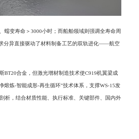
Pa、蠕变寿命＞3000小时；而船舶领域则强调全寿命周
陷。这种需求分异直接驱动了材料制备工艺的双轨进化——航空
斯BT20合金，但激光增材制造技术使C919机翼梁成
熔炼-智能成形-再生循环”技术体系，支撑WS-15发
度剖析，结合材质性能、执行标准、关键部件、国内外