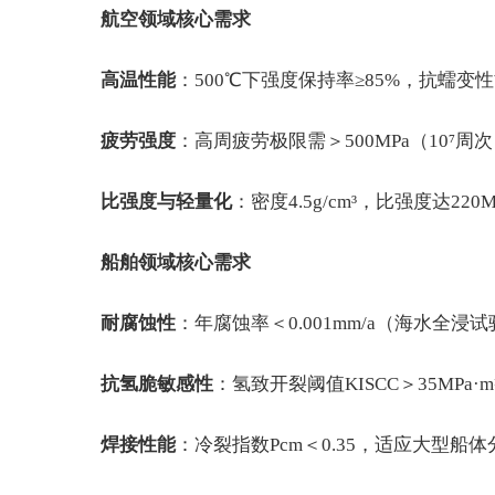
航空领域核心需求
高温性能
：500℃下强度保持率≥85%，抗蠕变性能
疲劳强度
：高周疲劳极限需＞500MPa（10⁷
比强度与轻量化
：密度4.5g/cm³，比强度达22
船舶领域核心需求
耐腐蚀性
：年腐蚀率＜0.001mm/a（海水全浸
抗氢脆敏感性
：氢致开裂阈值KISCC＞35MPa
焊接性能
：冷裂指数Pcm＜0.35，适应大型船