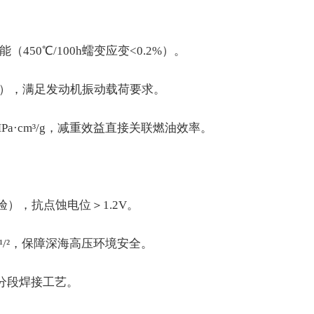
（450℃/100h蠕变应变<0.2%）。
周次），满足发动机振动载荷要求。
0MPa·cm³/g，减重效益直接关联燃油效率。
试验），抗点蚀电位＞1.2V。
·m¹/²，保障深海高压环境安全。
体分段焊接工艺。