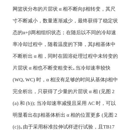
网篮状分布的片层状 α 相不断向β相转变，其尺
寸不断减小，数量逐渐减少，最终获得了稳定状
态的α+β两相组织状态；在随后以不同的冷却速
率冷却过程中，随着温度的下降，其β相基体中
不断析出 α 相，同时在固溶处理过程中未转变的
片层状 α 相也不断变粗变长｡当冷却速率较快
(WQ､WC) 时，α 相没有足够的时间从基体β相中
完全析出，只获得了少量的片层状 α 相 (见图 2
(a) 和 (b)); 当冷却速率减慢且采用 AC 时，可以
明显看出在β相基体析出 α 相的位置更多 (见图 2
(c))｡由于采用标准拉伸试样进行试验，且TB17