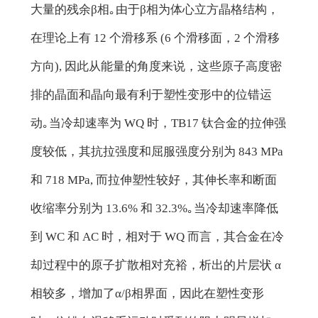
大量的残余β相｡由于β相为体心立方晶格结构，
在理论上有 12 个滑移系 (6 个滑移面，2 个滑移
方向), 因此从能量的角度来说，这些原子高度密
排的晶面和晶向最有利于塑性变形中的位错运
动｡当冷却速率为 WQ 时，TB17 钛合金的拉伸强
度较低，其抗拉强度和屈服强度分别为 843 MPa
和 718 MPa, 而拉伸塑性较好，其伸长率和断面
收缩率分别为 13.6% 和 32.3%｡当冷却速率降低
到 WC 和 AC 时，相对于 WQ 而言，其合金在冷
却过程中的原子扩散相对充裕，析出的片层状 α
相较多，增加了α/β相界面，因此在塑性变形