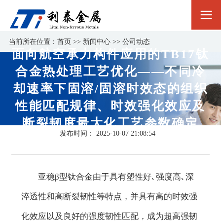
当前所在位置：
首页
>>
新闻中心
>>
公司动态
面向航空承力构件应用的TB17钛
合金热处理工艺优化——不同冷
却速率下固溶/固溶时效态的组织
性能匹配规律、时效强化效应及
断裂韧度最大化工艺参数确定
发布时间：
2025-10-07 21:08:54
亚稳β型钛合金由于具有塑性好､强度高､深
淬透性和高断裂韧性等特点，并具有高的时效强
化效应以及良好的强度韧性匹配，成为超高强韧