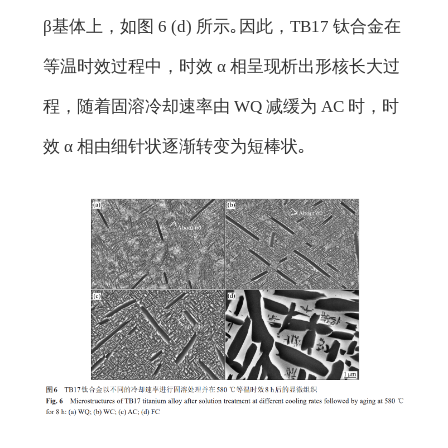
β基体上，如图 6 (d) 所示｡因此，TB17 钛合金在
等温时效过程中，时效 α 相呈现析出形核长大过
程，随着固溶冷却速率由 WQ 减缓为 AC 时，时
效 α 相由细针状逐渐转变为短棒状｡