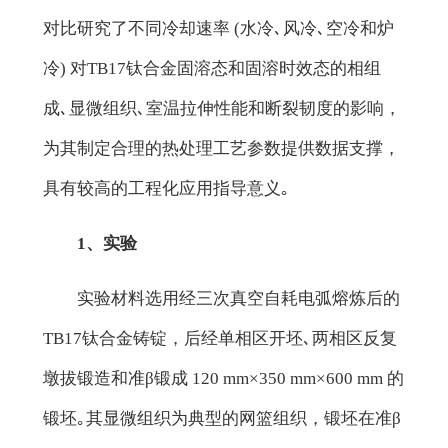
对比研究了不同冷却速率 (水冷､风冷､空冷和炉
冷) 对TB17钛合金固溶态和固溶时效态的相组
成､显微组织､室温拉伸性能和断裂韧度的影响，
为其制定合理的热处理工艺参数提供数据支撑，
具有较高的工程化应用指导意义｡
1、实验
实验材料选用经三次真空自耗电弧熔炼后的
TB17钛合金铸锭，后经单相区开坯､两相区反复
墩拔锻造和准β锻成 120 mm×350 mm×600 mm 的
锻坯｡其显微组织为典型的网篮组织，锻坯在准β