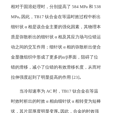
相对于固溶处理时，分别提高了 584 MPa 和 538
MPa｡因此，TB17 钛合金在等温时效过程中析出
细针状 α 相是该合金主要的强化因素，其物理本
质是弥散析出的细针状 α 相及其应力场与位错运
动之间的交互作用；细针状 α 相的弥散析出使合
金显微组织中形成了更多的α/β界面，阻碍了位
错的滑移，减小了位错的有效滑移长度，从而对
拉伸强度起到了明显提高的作用 [23]｡
当冷却速率为 AC 时，TB17 钛合金在等温
时效时析出的时效 α 相由细针状 α 相转变为短棒
状，其片层厚度明显变厚｡因此，合金的时效强