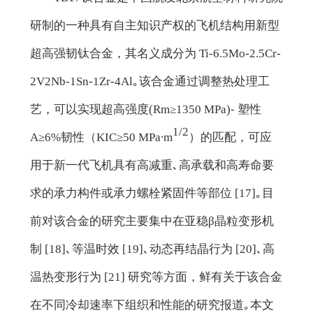
研制的一种具有自主知识产权的飞机结构用新型
超高强韧钛合金，其名义成分为 Ti-6.5Mo-2.5Cr-
2V2Nb-1Sn-1Zr-4Al｡该合金通过调整热处理工
艺，可以实现超高强度(Rm≥1350 MPa)- 塑性
1/2
A≥6%韧性（KIC≥50 MPa∙m
）的匹配，可应
用于新一代飞机具有高减重､高承载和高寿命要
求的承力构件或承力螺栓紧固件等部位 [17]｡目
前对该合金的研究主要集中在亚稳β晶粒变形机
制 [18]､等温时效 [19]､动态再结晶行为 [20]､高
温热变形行为 [21] 研究等方面，鲜有关于该合金
在不同冷却速率下组织和性能的研究报道｡本文