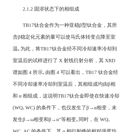
2.1.2 固溶状态下的相组成
TB17钛合金作为一种亚稳β型钛合金，其所
含β稳定化元素的量可以使马氏体转变点降至室
温｡为此，将TB17钛合金经不同冷却速率冷却到
室温后的试样进行了 X 射线衍射分析，其 XRD
谱如图 4 所示｡由图 4 可以看出，TB17 钛合金经
不同冷却速率冷却到室温后，其相组成均由β相
和 α 相组成，这说明TB17钛合金即使在快速冷却
(WQ､WC) 的条件下，也仅发生了β→α相变，未
发生β→ω相变和β→α″等相变｡同时，在 WQ､
WC､AC 的条件下，其 α 相衍射峰的相对强度均