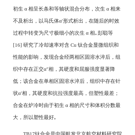
初生 α 相呈长条和等轴状混合分布，次生 α 相来
不及析出，以马氏体α′形式析出，在随后的时效
过程中转变为尺寸极细小的次生 α 相｡彭聪等
[16] 研究了冷却速率对含 Cu 钛合金显微组织和
性能的影响，发现合金经两相区固溶水淬后，组
织中存在正交α″相，其硬度和屈服强度显著降
低；该合金在单相区固溶水淬后，组织中存在针
状α′相，其硬度和抗拉强度最高，但塑性最差；
合金在炉冷时由于初生 α 相的尺寸和体积分数最
大，所以塑性最好｡
TB17钛合金是中国航发北京航空材料研究院