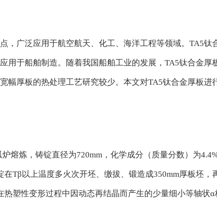
广泛应用于航空航天、化工、海洋工程等领域。TA5钛合金是全α
应用于船舶制造。随着我国船舶工业的发展，TA5钛合金厚板
宽幅厚板的热处理工艺研究较少。本文对TA5钛合金厚板进
铸锭直径为720mm，化学成分（质量分数）为4.4%~4.5%Al、0
.001%H。铸锭在Tβ以上温度多火次开坯、缴拔、锻造成350mm厚板坯
在热塑性变形过程中因动态再结晶而产生的少量细小等轴状α