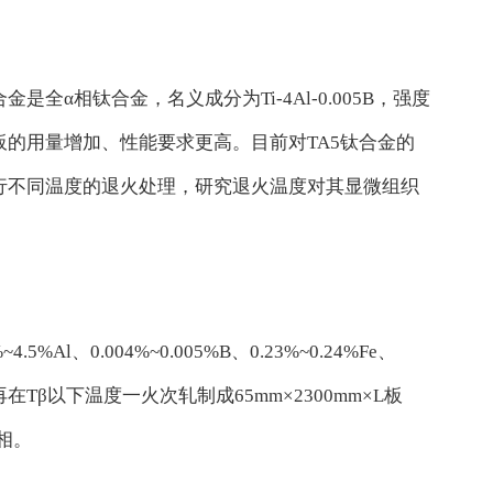
相钛合金，名义成分为Ti-4Al-0.005B，强度
的用量增加、性能要求更高。目前对TA5钛合金的
行不同温度的退火处理，研究退火温度对其显微组织
.004%~0.005%B、0.23%~0.24%Fe、
，再在Tβ以下温度一火次轧制成65mm×2300mm×L板
相。