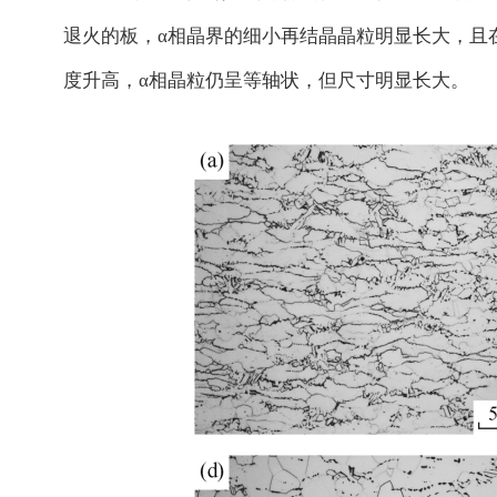
退火的板，α相晶界的细小再结晶晶粒明显长大，且
度升高，α相晶粒仍呈等轴状，但尺寸明显长大。