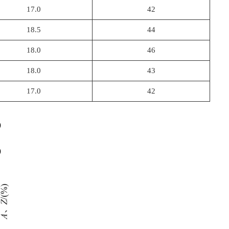
17.0
42
18.5
44
18.0
46
18.0
43
17.0
42