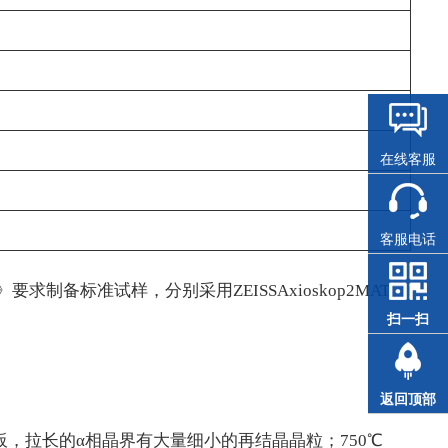
在线客服
客服电话
制备标准试样，分别采用ZEISSAxioskop2MAT
扫一扫
返回顶部
板，拉长的α相晶界有大量细小的再结晶晶粒；750℃