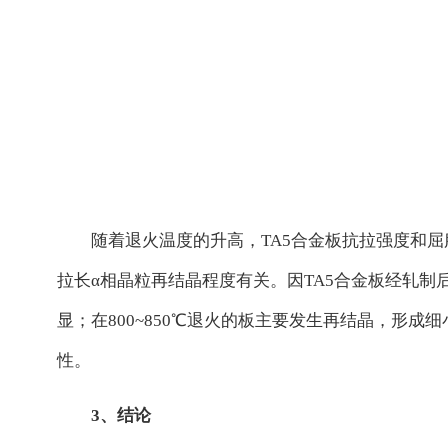
随着退火温度的升高，TA5合金板抗拉强度和屈
拉长α相晶粒再结晶程度有关。因TA5合金板经轧制
显；在800~850℃退火的板主要发生再结晶，形
性。
3、结论