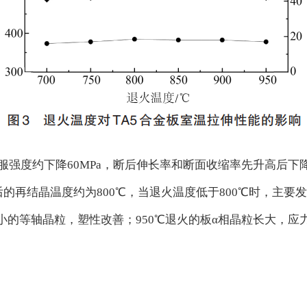
服强度约下降60MPa，断后伸长率和断面收缩率先升高后下降
后的再结晶温度约为800℃，当退火温度低于800℃时，主
成细小的等轴晶粒，塑性改善；950℃退火的板α相晶粒长大，