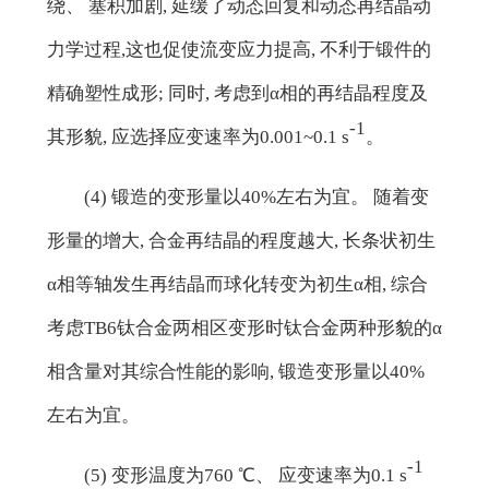
绕、 塞积加剧, 延缓了动态回复和动态再结晶动
力学过程,这也促使流变应力提高, 不利于锻件的
精确塑性成形; 同时, 考虑到α相的再结晶程度及
-1
其形貌, 应选择应变速率为0.001~0.1 s
。
(4) 锻造的变形量以40%左右为宜。 随着变
形量的增大, 合金再结晶的程度越大, 长条状初生
α相等轴发生再结晶而球化转变为初生α相, 综合
考虑TB6钛合金两相区变形时钛合金两种形貌的α
相含量对其综合性能的影响, 锻造变形量以40%
左右为宜。
-1
(5) 变形温度为760 ℃、 应变速率为0.1 s