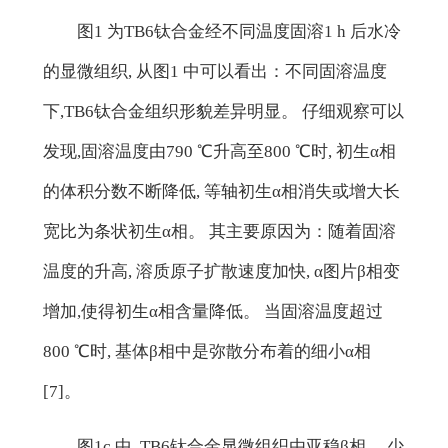
图1 为TB6钛合金经不同温度固溶1 h 后水冷
的显微组织, 从图1 中可以看出：不同固溶温度
下,TB6钛合金组织形貌差异明显。 仔细观察可以
发现,固溶温度由790 ℃升高至800 ℃时, 初生α相
的体积分数不断降低, 等轴初生α相消失或增大长
宽比为条状初生α相。 其主要原因为：随着固溶
温度的升高, 溶质原子扩散速度加快, α图片β相变
增加,使得初生α相含量降低。 当固溶温度超过
800 ℃时, 基体β相中是弥散分布着的细小α相
[7]。
图1c 中, TB6钛合金显微组织由亚稳β相、 少