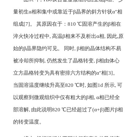
量初生α相和集中或靠近于β晶界的斜方针状α″相
组成[7]。 其原因在于：810 ℃固溶产生的β相在
淬火快冷过程中, 高温β相来不及析出α相, 因此,原
始的β晶界隐约可见。 同时, β相的晶体结构不易
被冷却所抑制, 仍然发生了晶格转变, β相由体心
立方晶格转变为具有密排六方结构的α″相[3]。
当固溶温度继续升高至820 ℃时, 如图1d 所示, 可
以观察到微观组织中仅有粗大的β相, α相已经全
部溶解, 由此说明820 ℃已经超过了(α+β)图片β相
的转变温度。