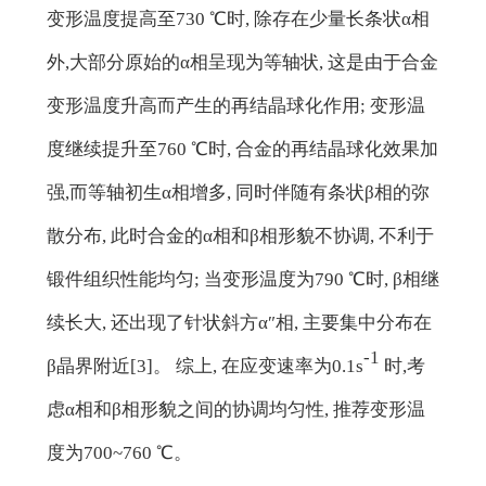
变形温度提高至730 ℃时, 除存在少量长条状α相
外,大部分原始的α相呈现为等轴状, 这是由于合金
变形温度升高而产生的再结晶球化作用; 变形温
度继续提升至760 ℃时, 合金的再结晶球化效果加
强,而等轴初生α相增多, 同时伴随有条状β相的弥
散分布, 此时合金的α相和β相形貌不协调, 不利于
锻件组织性能均匀; 当变形温度为790 ℃时, β相继
续长大, 还出现了针状斜方α″相, 主要集中分布在
-1
β晶界附近[3]。 综上, 在应变速率为0.1s
时,考
虑α相和β相形貌之间的协调均匀性, 推荐变形温
度为700~760 ℃。