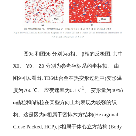
图9a 和图9b 分别为α相、 β相的反极图, 其中
X0、 Y0、 Z0 分别为参考坐标系的坐标轴。 由
图9可以看出, TB6钛合金在热变形过程中(变形温
-1
度为760 ℃、 应变速率为0.1 s
、 变形量为40%)
α晶粒和β晶粒在某些方向上均表现为较强的织
构。这是因为α相属于密排六方结构(Hexagonal
Close Packed, HCP), β相属于体心立方结构 (Body