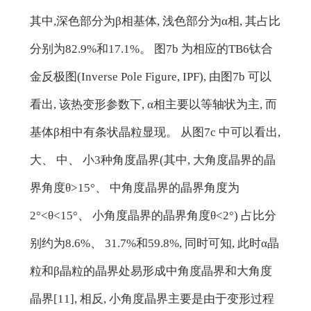
其中,深色部分为β相基体, 浅色部分为α相, 其占比
分别为82.9%和17.1%。 图7b 为相应的TB6钛合
金反极图(Inverse Pole Figure, IPF), 由图7b 可以
看出, 该热变形参数下, α相主要以等轴状为主, 而
基体β相中有条状晶粒显现。 从图7c 中可以看出,
大、 中、 小3种角度晶界(其中, 大角度晶界的晶
界角度θ>15°、 中角度晶界的晶界角度为
2°<θ<15°、 小角度晶界的晶界角度θ<2°) 占比分
别约为8.6%、 31.7%和59.8%, 同时可知, 此时α晶
粒和β晶粒的晶界处易形成中角度晶界和大角度
晶界[11], 相反, 小角度晶界主要是由于变形过程